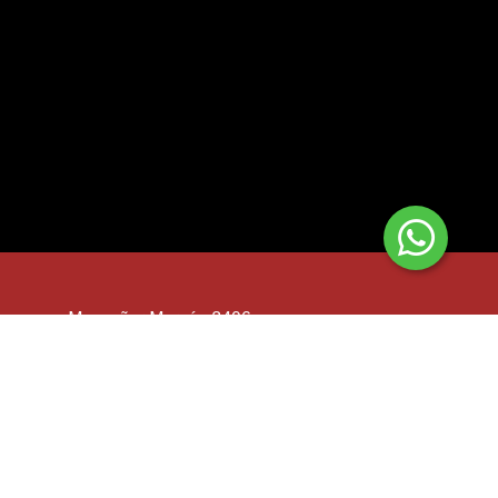
Monseñor Marcón 3406 -
San Justo
+54 44417408
+541127447414
ayminmuebles@gmail.com