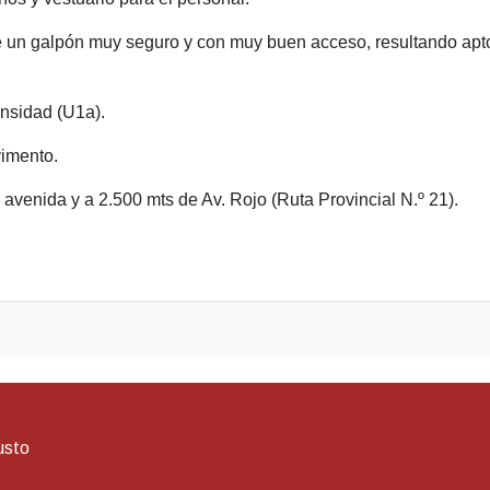
e un galpón muy seguro y con muy buen acceso, resultando apto p
ensidad (U1a).
vimento.
avenida y a 2.500 mts de Av. Rojo (Ruta Provincial N.º 21).
usto